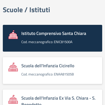
Scuole / Istituti
elenco degli organi
Istituto Comprensivo Santa Chiara
Cod. meccanografico: ENIC81500A
Scuola dell'Infanzia Cicirello
Cod. meccanografico: ENAA81505B
Scuola dell'Infanzia Ex Via S. Chiara - S.
Benedetto