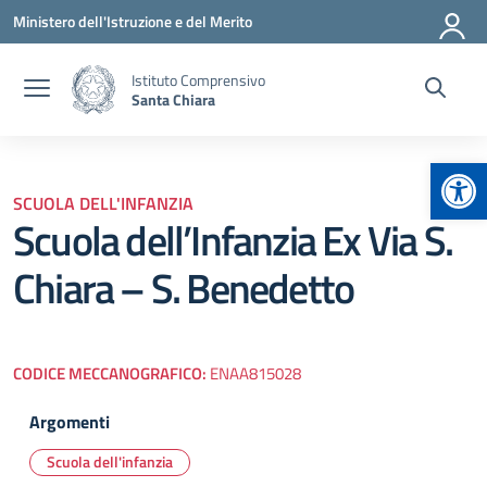
Vai ai contenuti
Vai al menu di navigazione
Vai al footer
Ministero dell'Istruzione e del Merito
Istituto Comprensivo
Santa Chiara
Apr
SCUOLA DELL'INFANZIA
Scuola dell’Infanzia Ex Via S.
Chiara – S. Benedetto
CODICE MECCANOGRAFICO:
ENAA815028
Argomenti
Scuola dell'infanzia