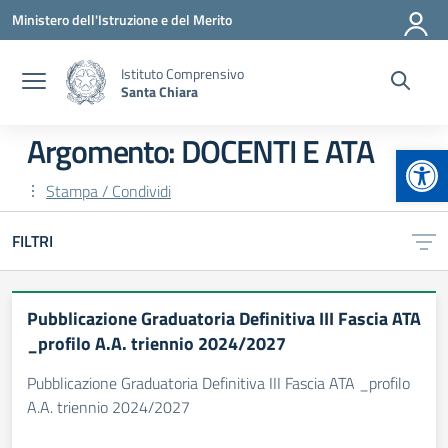
Vai ai contenuti
Vai al menu di navigazione
Vai al footer
Ministero dell'Istruzione e del Merito
Istituto Comprensivo
Santa Chiara
Argomento: DOCENTI E ATA
Apr
Stampa / Condividi
FILTRI
Pubblicazione Graduatoria Definitiva III Fascia ATA
_profilo A.A. triennio 2024/2027
Pubblicazione Graduatoria Definitiva III Fascia ATA _profilo
A.A. triennio 2024/2027