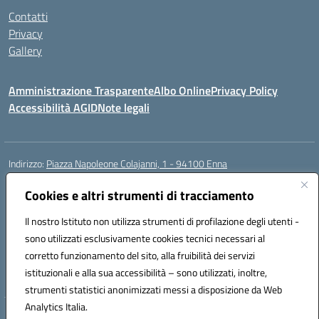
Contatti
Privacy
Gallery
Amministrazione Trasparente
Albo Online
Privacy Policy
Accessibilità AGID
Note legali
Indirizzo:
Piazza Napoleone Colajanni, 1 - 94100 Enna
Centralino:
0935 501200
Email:
enic81500a@istruzione.it
Posta elettronica certificata (PEC):
Cookies e altri strumenti di tracciamento
enic81500a@pec.istruzione.it
Codice fiscale: 91049500860
Il nostro Istituto non utilizza strumenti di profilazione degli utenti -
Codice meccanografico:
enic81500a
sono utilizzati esclusivamente cookies tecnici necessari al
Codice Indice delle Pubbliche Amministrazioni (IPA): istsc_enic81500a
corretto funzionamento del sito, alla fruibilità dei servizi
Codice unico di fatturazione (CUF): UFIB1Z
istituzionali e alla sua accessibilità – sono utilizzati, inoltre,
strumenti statistici anonimizzati messi a disposizione da Web
Analytics Italia.
Hosting & Powered by 3D Solution S.r.l.