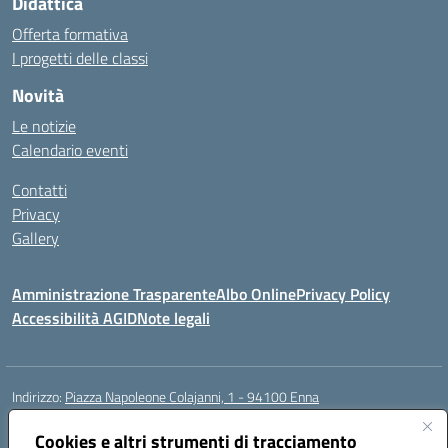
Didattica
Offerta formativa
I progetti delle classi
Novità
Le notizie
Calendario eventi
Contatti
Privacy
Gallery
Amministrazione Trasparente
Albo Online
Privacy Policy
Accessibilità AGID
Note legali
Indirizzo:
Piazza Napoleone Colajanni, 1 - 94100 Enna
Centralino:
0935 501200
Email:
enic81500a@istruzione.it
Posta elettronica certificata (PEC):
Cookies e altri strumenti di tracciamento
enic81500a@pec.istruzione.it