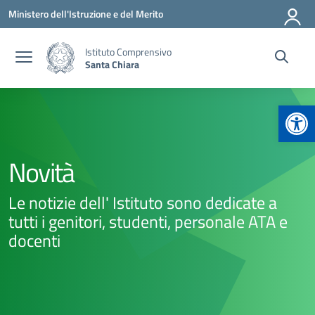
Vai ai contenuti
Vai al menu di navigazione
Vai al footer
Ministero dell'Istruzione e del Merito
Istituto Comprensivo
Santa Chiara
Apr
Novità
Le notizie dell' Istituto sono dedicate a
tutti i genitori, studenti, personale ATA e
docenti