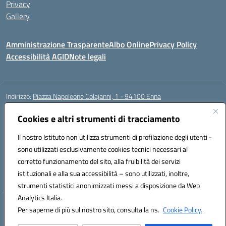
Privacy
Gallery
Amministrazione Trasparente
Albo Online
Privacy Policy
Accessibilità AGID
Note legali
Indirizzo:
Piazza Napoleone Colajanni, 1 - 94100 Enna
Centralino:
0935 501200
Email:
enic81500a@istruzione.it
Posta elettronica certificata (PEC):
Cookies e altri strumenti di tracciamento
enic81500a@pec.istruzione.it
Codice fiscale: 91049500860
Il nostro Istituto non utilizza strumenti di profilazione degli utenti -
Codice meccanografico:
enic81500a
sono utilizzati esclusivamente cookies tecnici necessari al
Codice Indice delle Pubbliche Amministrazioni (IPA): istsc_enic81500a
corretto funzionamento del sito, alla fruibilità dei servizi
Codice unico di fatturazione (CUF): UFIB1Z
istituzionali e alla sua accessibilità – sono utilizzati, inoltre,
strumenti statistici anonimizzati messi a disposizione da Web
Analytics Italia.
Hosting & Powered by 3D Solution S.r.l.
Per saperne di più sul nostro sito, consulta la ns.
Cookie Policy.
Concept & Design by Designers Italia