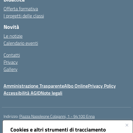
Offerta formativa
I progetti delle classi
Novità
Le notizie
Calendario eventi
Contatti
Privacy
Gallery
Amministrazione Trasparente
Albo Online
Privacy Policy
Accessibilità AGID
Note legali
Indirizzo:
Piazza Napoleone Colajanni, 1 - 94100 Enna
Centralino:
0935 501200
Email:
enic81500a@istruzione.it
Posta elettronica certificata (PEC):
Cookies e altri strumenti di tracciamento
enic81500a@pec.istruzione.it