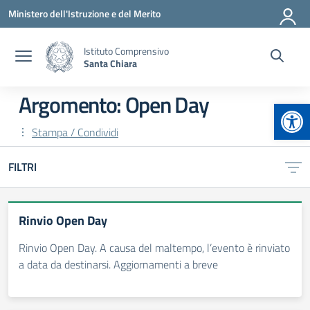
Vai ai contenuti
Vai al menu di navigazione
Vai al footer
Ministero dell'Istruzione e del Merito
Istituto Comprensivo
Santa Chiara
Argomento: Open Day
Apr
Stampa / Condividi
FILTRI
Rinvio Open Day
Rinvio Open Day. A causa del maltempo, l’evento è rinviato
a data da destinarsi. Aggiornamenti a breve