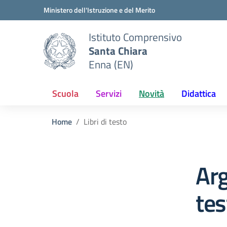
Vai ai contenuti
Vai al menu di navigazione
Vai al footer
Ministero dell'Istruzione e del Merito
Istituto Comprensivo
Santa Chiara
Enna (EN)
Scuola
Servizi
Novità
Didattica
Home
Libri di testo
Arg
tes