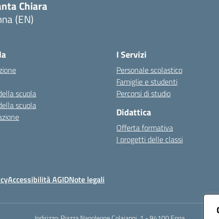
anta Chiara
nna (EN)
Visita la pagina iniziale della scuola
la
I Servizi
zione
Personale scolastico
Famiglie e studenti
della scuola
Percorsi di studio
della scuola
Didattica
azione
Offerta formativa
I progetti delle classi
icy
Accessibilità AGID
Note legali
Indirizzo:
Piazza Napoleone Colajanni, 1 - 94100 Enna