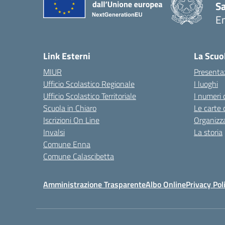
S
E
— 
Link Esterni
La Scuo
MIUR
Presenta
Ufficio Scolastico Regionale
I luoghi
Ufficio Scolastico Territoriale
I numeri 
Scuola in Chiaro
Le carte 
Iscrizioni On Line
Organizz
Invalsi
La storia
Comune Enna
Comune Calascibetta
Amministrazione Trasparente
Albo Online
Privacy Pol