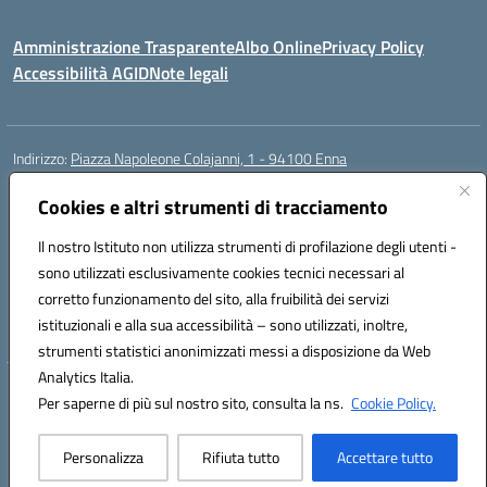
Amministrazione Trasparente
Albo Online
Privacy Policy
Accessibilità AGID
Note legali
Indirizzo:
Piazza Napoleone Colajanni, 1 - 94100 Enna
Centralino:
0935 501200
Email:
enic81500a@istruzione.it
Posta elettronica certificata (PEC):
Cookies e altri strumenti di tracciamento
enic81500a@pec.istruzione.it
Codice fiscale: 91049500860
Il nostro Istituto non utilizza strumenti di profilazione degli utenti -
Codice meccanografico:
enic81500a
sono utilizzati esclusivamente cookies tecnici necessari al
Codice Indice delle Pubbliche Amministrazioni (IPA): istsc_enic81500a
corretto funzionamento del sito, alla fruibilità dei servizi
Codice unico di fatturazione (CUF): UFIB1Z
istituzionali e alla sua accessibilità – sono utilizzati, inoltre,
strumenti statistici anonimizzati messi a disposizione da Web
Analytics Italia.
Hosting & Powered by 3D Solution S.r.l.
Per saperne di più sul nostro sito, consulta la ns.
Cookie Policy.
Concept & Design by Designers Italia
Personalizza
Rifiuta tutto
Accettare tutto