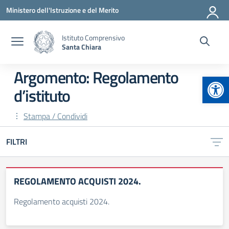
Vai ai contenuti
Vai al menu di navigazione
Vai al footer
Ministero dell'Istruzione e del Merito
Istituto Comprensivo
Santa Chiara
Argomento: Regolamento
Apr
d’istituto
Stampa / Condividi
FILTRI
REGOLAMENTO ACQUISTI 2024.
Regolamento acquisti 2024.