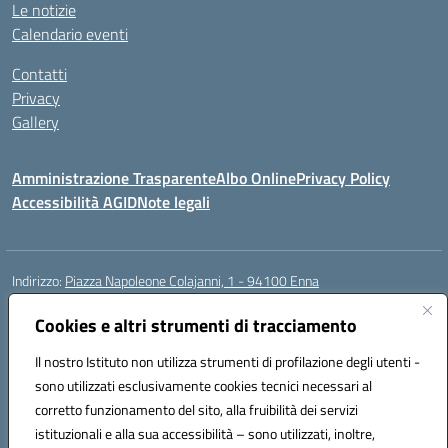
Le notizie
Calendario eventi
Contatti
Privacy
Gallery
Amministrazione Trasparente
Albo Online
Privacy Policy
Accessibilità AGID
Note legali
Indirizzo:
Piazza Napoleone Colajanni, 1 - 94100 Enna
Centralino:
0935 501200
Email:
enic81500a@istruzione.it
Posta elettronica certificata (PEC):
Cookies e altri strumenti di tracciamento
enic81500a@pec.istruzione.it
Codice fiscale: 91049500860
Il nostro Istituto non utilizza strumenti di profilazione degli utenti -
Codice meccanografico:
enic81500a
sono utilizzati esclusivamente cookies tecnici necessari al
Codice Indice delle Pubbliche Amministrazioni (IPA): istsc_enic81500a
corretto funzionamento del sito, alla fruibilità dei servizi
Codice unico di fatturazione (CUF): UFIB1Z
istituzionali e alla sua accessibilità – sono utilizzati, inoltre,