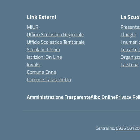
— 
Link Esterni
La Scuo
MIUR
Presenta
Ufficio Scolastico Regionale
I luoghi
Ufficio Scolastico Territoriale
I numeri 
Scuola in Chiaro
Le carte 
Iscrizioni On Line
Organizz
Invalsi
La storia
Comune Enna
Comune Calascibetta
Amministrazione Trasparente
Albo Online
Privacy Pol
Centralino:
0935 50120