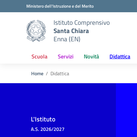
Vai ai contenuti
Vai al menu di navigazione
Vai al footer
Ministero dell'Istruzione e del Merito
Istituto Comprensivo
Santa Chiara
Enna (EN)
Scuola
Servizi
Novità
Didattica
Home
Didattica
L'Istituto
A.S. 2026/2027