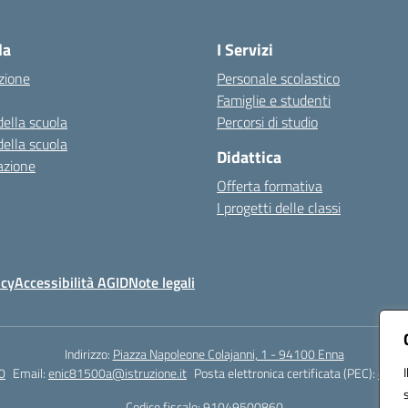
Visita la pagina iniziale della scuola
la
I Servizi
zione
Personale scolastico
Famiglie e studenti
della scuola
Percorsi di studio
della scuola
Didattica
azione
Offerta formativa
I progetti delle classi
icy
Accessibilità AGID
Note legali
Indirizzo:
Piazza Napoleone Colajanni, 1 - 94100 Enna
0
Email:
enic81500a@istruzione.it
Posta elettronica certificata (PEC):
enic8
Codice fiscale: 91049500860