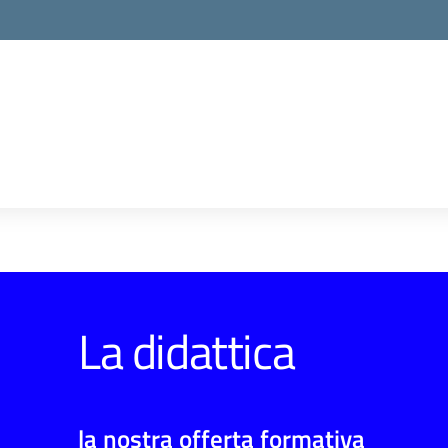
La didattica
la nostra offerta formativa