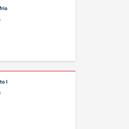
frio
o
to I
I