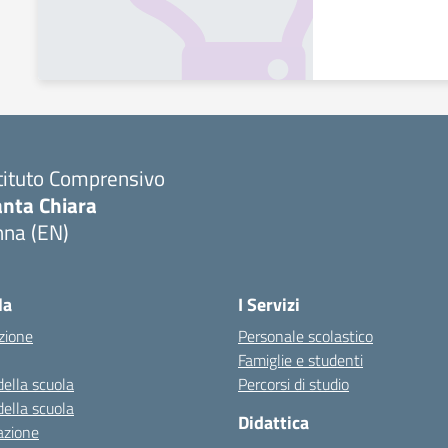
tituto Comprensivo
anta Chiara
nna (EN)
Visita la pagina iniziale della scuola
la
I Servizi
zione
Personale scolastico
Famiglie e studenti
della scuola
Percorsi di studio
della scuola
Didattica
azione