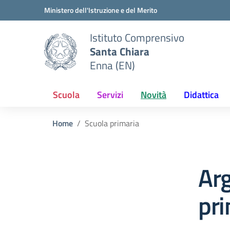
Vai ai contenuti
Vai al menu di navigazione
Vai al footer
Ministero dell'Istruzione e del Merito
Istituto Comprensivo
Santa Chiara
Enna (EN)
Scuola
Servizi
Novità
Didattica
Home
Scuola primaria
Ar
pri