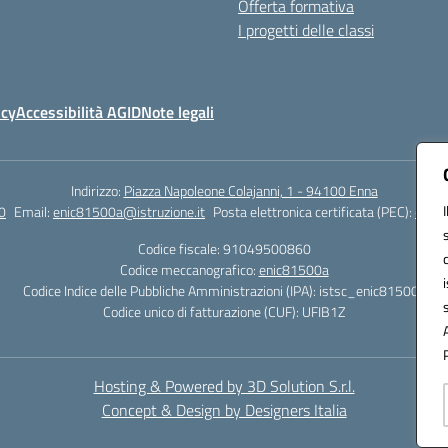
Offerta formativa
I progetti delle classi
icy
Accessibilità AGID
Note legali
Indirizzo:
Piazza Napoleone Colajanni, 1 - 94100 Enna
0
Email:
enic81500a@istruzione.it
Posta elettronica certificata (PEC):
enic8
Codice fiscale: 91049500860
Codice meccanografico:
enic81500a
Codice Indice delle Pubbliche Amministrazioni (IPA): istsc_enic81500a
Codice unico di fatturazione (CUF): UFIB1Z
Hosting & Powered by 3D Solution S.r.l.
Concept & Design by Designers Italia