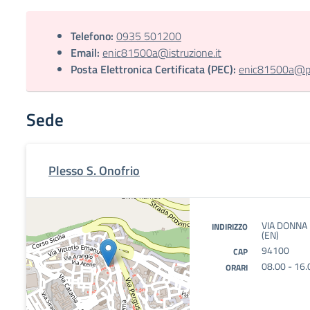
Telefono:
0935 501200
Email:
enic81500a@istruzione.it
Posta Elettronica Certificata (PEC):
enic81500a@pec
Sede
Plesso S. Onofrio
VIA DONNA
INDIRIZZO
(EN)
94100
CAP
08.00 - 16.
ORARI