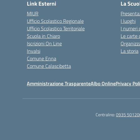
Link Esterni
La Scuo
MIUR
Presenta
Ufficio Scolastico Regionale
I luoghi
Ufficio Scolastico Territoriale
I numeri 
Scuola in Chiaro
Le carte 
Iscrizioni On Line
Organizz
Invalsi
La storia
Comune Enna
Comune Calascibetta
Amministrazione Trasparente
Albo Online
Privacy Pol
Centralino:
0935 50120