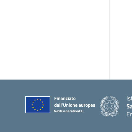
Is
S
E
— 