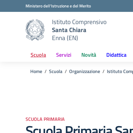
Vai ai contenuti
Vai al menu di navigazione
Vai al footer
Ministero dell'Istruzione e del Merito
Istituto Comprensivo
Santa Chiara
Enna (EN)
Scuola
Servizi
Novità
Didattica
Home
Scuola
Organizzazione
Istituto Com
SCUOLA PRIMARIA
Scuola Primaria Sa