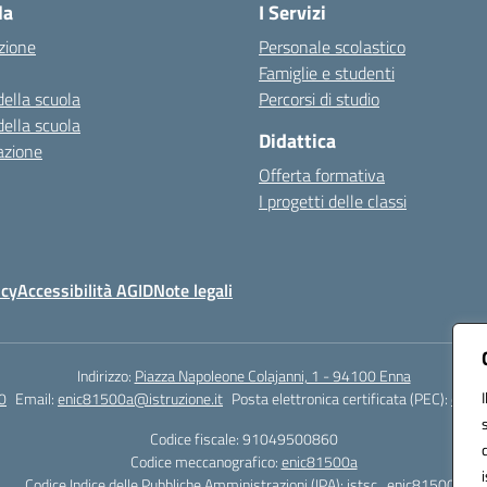
la
I Servizi
zione
Personale scolastico
Famiglie e studenti
della scuola
Percorsi di studio
della scuola
Didattica
azione
Offerta formativa
I progetti delle classi
icy
Accessibilità AGID
Note legali
Indirizzo:
Piazza Napoleone Colajanni, 1 - 94100 Enna
0
Email:
enic81500a@istruzione.it
Posta elettronica certificata (PEC):
enic8
Codice fiscale: 91049500860
Codice meccanografico:
enic81500a
Codice Indice delle Pubbliche Amministrazioni (IPA): istsc_enic81500a