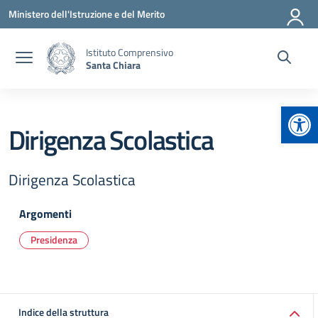
Vai ai contenuti
Vai al menu di navigazione
Vai al footer
Ministero dell'Istruzione e del Merito
Istituto Comprensivo
Santa Chiara
Apr
Dirigenza Scolastica
Dirigenza Scolastica
Argomenti
Presidenza
Indice della struttura