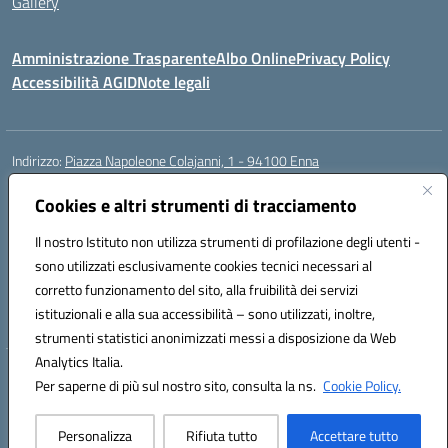
Gallery
Amministrazione Trasparente
Albo Online
Privacy Policy
Accessibilità AGID
Note legali
Indirizzo:
Piazza Napoleone Colajanni, 1 - 94100 Enna
Centralino:
0935 501200
Email:
enic81500a@istruzione.it
Posta elettronica certificata (PEC):
Cookies e altri strumenti di tracciamento
enic81500a@pec.istruzione.it
Codice fiscale: 91049500860
Il nostro Istituto non utilizza strumenti di profilazione degli utenti -
Codice meccanografico:
enic81500a
sono utilizzati esclusivamente cookies tecnici necessari al
Codice Indice delle Pubbliche Amministrazioni (IPA): istsc_enic81500a
corretto funzionamento del sito, alla fruibilità dei servizi
Codice unico di fatturazione (CUF): UFIB1Z
istituzionali e alla sua accessibilità – sono utilizzati, inoltre,
strumenti statistici anonimizzati messi a disposizione da Web
Analytics Italia.
Hosting & Powered by 3D Solution S.r.l.
Per saperne di più sul nostro sito, consulta la ns.
Cookie Policy.
Concept & Design by Designers Italia
Personalizza
Rifiuta tutto
Accettare tutto