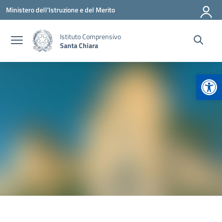
Vai ai contenuti
Vai al menu di navigazione
Vai al footer
Ministero dell'Istruzione e del Merito
Istituto Comprensivo
Santa Chiara
Apr