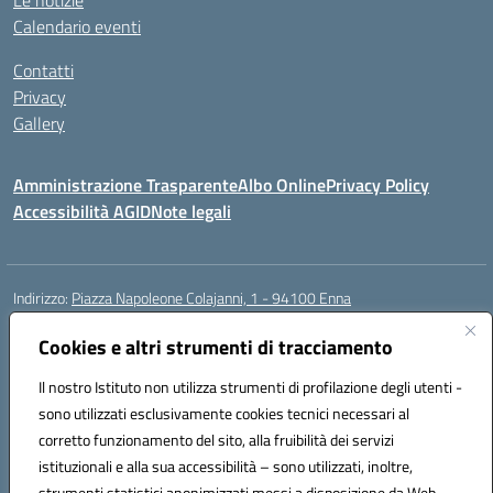
Le notizie
Calendario eventi
Contatti
Privacy
Gallery
Amministrazione Trasparente
Albo Online
Privacy Policy
Accessibilità AGID
Note legali
Indirizzo:
Piazza Napoleone Colajanni, 1 - 94100 Enna
Centralino:
0935 501200
Email:
enic81500a@istruzione.it
Posta elettronica certificata (PEC):
Cookies e altri strumenti di tracciamento
enic81500a@pec.istruzione.it
Codice fiscale: 91049500860
Il nostro Istituto non utilizza strumenti di profilazione degli utenti -
Codice meccanografico:
enic81500a
sono utilizzati esclusivamente cookies tecnici necessari al
Codice Indice delle Pubbliche Amministrazioni (IPA): istsc_enic81500a
corretto funzionamento del sito, alla fruibilità dei servizi
Codice unico di fatturazione (CUF): UFIB1Z
istituzionali e alla sua accessibilità – sono utilizzati, inoltre,
strumenti statistici anonimizzati messi a disposizione da Web