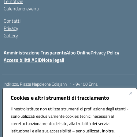
Le notizie
Calendario eventi
Contatti
Privacy
Gallery
Amministrazione Trasparente
Albo Online
Privacy Policy
Accessibilità AGID
Note legali
Indirizzo:
Piazza Napoleone Colajanni, 1 - 94100 Enna
Centralino:
0935 501200
Email:
enic81500a@istruzione.it
Posta elettronica certificata (PEC):
Cookies e altri strumenti di tracciamento
enic81500a@pec.istruzione.it
Codice fiscale: 91049500860
Il nostro Istituto non utilizza strumenti di profilazione degli utenti -
Codice meccanografico:
enic81500a
sono utilizzati esclusivamente cookies tecnici necessari al
Codice Indice delle Pubbliche Amministrazioni (IPA): istsc_enic81500a
corretto funzionamento del sito, alla fruibilità dei servizi
Codice unico di fatturazione (CUF): UFIB1Z
istituzionali e alla sua accessibilità – sono utilizzati, inoltre,