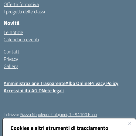
Offerta formativa
I progetti delle classi
Novità
Le notizie
Calendario eventi
Contatti
Privacy
Gallery
Amministrazione Trasparente
Albo Online
Privacy Policy
Accessibilità AGID
Note legali
Indirizzo:
Piazza Napoleone Colajanni, 1 - 94100 Enna
Centralino:
0935 501200
Email:
enic81500a@istruzione.it
Posta elettronica certificata (PEC):
Cookies e altri strumenti di tracciamento
enic81500a@pec.istruzione.it