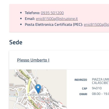
Telefono:
0935 501200
Email:
enic81500a@istruzione.it
Posta Elettronica Certificata (PEC):
enic81500a@pec
Sede
Plesso Umberto I
PIAZZA UMB
INDIRIZZO
CALASCIBET
94010
CAP
08.00 - 19.
ORARI