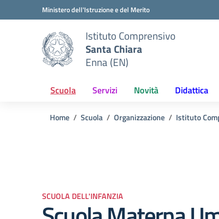
Vai ai contenuti
Vai al menu di navigazione
Vai al footer
Ministero dell'Istruzione e del Merito
Istituto Comprensivo
Santa Chiara
Enna (EN)
Scuola
Servizi
Novità
Didattica
Home
Scuola
Organizzazione
Istituto Com
SCUOLA DELL'INFANZIA
Scuola Materna Um