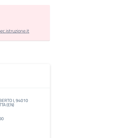
.istruzione.it
ERTO I, 94010
TA (EN)
00