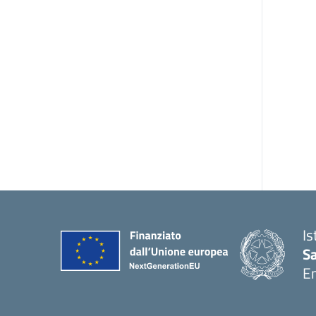
Is
S
E
— 