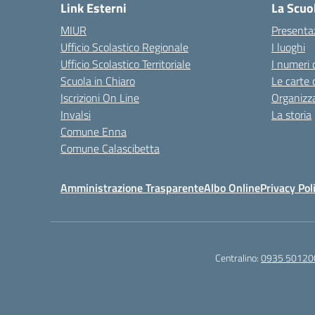
Link Esterni
La Scuo
MIUR
Presenta
Ufficio Scolastico Regionale
I luoghi
Ufficio Scolastico Territoriale
I numeri 
Scuola in Chiaro
Le carte 
Iscrizioni On Line
Organizz
Invalsi
La storia
Comune Enna
Comune Calascibetta
Amministrazione Trasparente
Albo Online
Privacy Pol
Centralino:
0935 50120