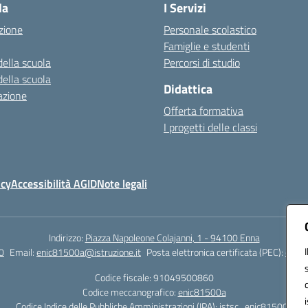
la
I Servizi
zione
Personale scolastico
Famiglie e studenti
della scuola
Percorsi di studio
della scuola
Didattica
azione
Offerta formativa
I progetti delle classi
icy
Accessibilità AGID
Note legali
Indirizzo:
Piazza Napoleone Colajanni, 1 - 94100 Enna
0
Email:
enic81500a@istruzione.it
Posta elettronica certificata (PEC):
enic8
Codice fiscale: 91049500860
Codice meccanografico:
enic81500a
Codice Indice delle Pubbliche Amministrazioni (IPA): istsc_enic81500a