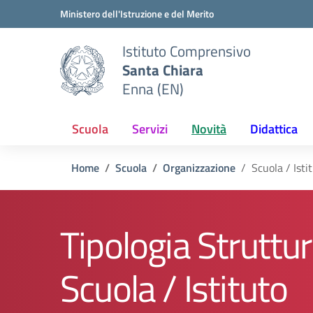
Vai ai contenuti
Vai al menu di navigazione
Vai al footer
Ministero dell'Istruzione e del Merito
Istituto Comprensivo
Santa Chiara
Enna (EN)
Scuola
Servizi
Novità
Didattica
Home
Scuola
Organizzazione
Scuola / Isti
Tipologia Struttur
Scuola / Istituto