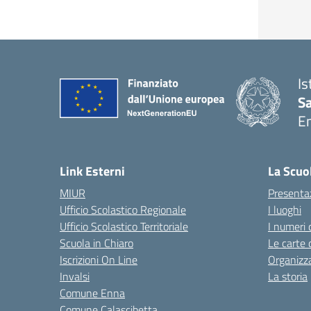
Is
S
E
— 
Link Esterni
La Scuo
MIUR
Presenta
Ufficio Scolastico Regionale
I luoghi
Ufficio Scolastico Territoriale
I numeri 
Scuola in Chiaro
Le carte 
Iscrizioni On Line
Organizz
Invalsi
La storia
Comune Enna
Comune Calascibetta