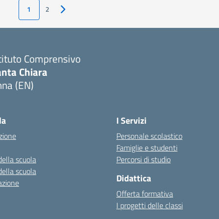
1
2
Pagina successiva
tituto Comprensivo
anta Chiara
nna (EN)
Visita la pagina iniziale della scuola
la
I Servizi
zione
Personale scolastico
Famiglie e studenti
della scuola
Percorsi di studio
della scuola
Didattica
azione
Offerta formativa
I progetti delle classi