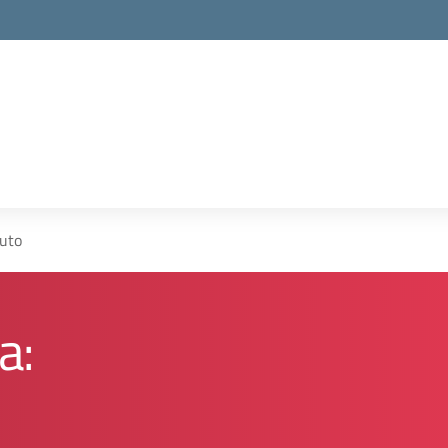
tuto
a: