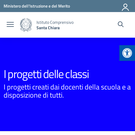
Vai ai contenuti
Vai al menu di navigazione
Vai al footer
Ministero dell'Istruzione e del Merito
Istituto Comprensivo
Santa Chiara
Apr
I progetti delle classi
I progetti creati dai docenti della scuola e a
disposizione di tutti.