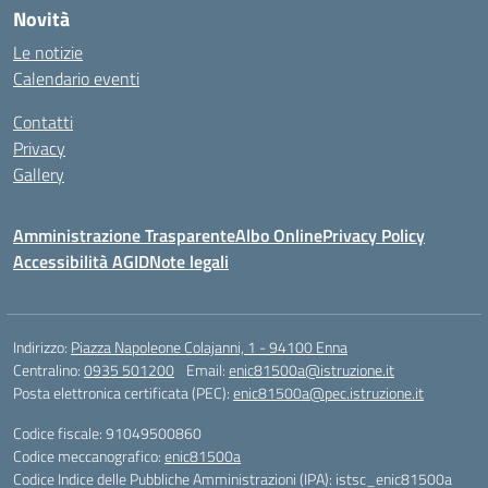
Novità
Le notizie
Calendario eventi
Contatti
Privacy
Gallery
Amministrazione Trasparente
Albo Online
Privacy Policy
Accessibilità AGID
Note legali
Indirizzo:
Piazza Napoleone Colajanni, 1 - 94100 Enna
Centralino:
0935 501200
Email:
enic81500a@istruzione.it
Posta elettronica certificata (PEC):
enic81500a@pec.istruzione.it
Codice fiscale: 91049500860
Codice meccanografico:
enic81500a
Codice Indice delle Pubbliche Amministrazioni (IPA): istsc_enic81500a