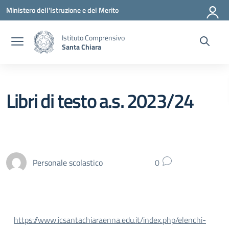
Vai ai contenuti
Vai al menu di navigazione
Vai al footer
Ministero dell'Istruzione e del Merito
Istituto Comprensivo
Santa Chiara
Libri di testo a.s. 2023/24
Personale scolastico
0
https://www.icsantachiaraenna.edu.it/index.php/elenchi-