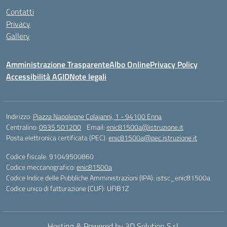
Contatti
Privacy
Gallery
Amministrazione Trasparente
Albo Online
Privacy Policy
Accessibilità AGID
Note legali
Indirizzo:
Piazza Napoleone Colajanni, 1 - 94100 Enna
Centralino:
0935 501200
Email:
enic81500a@istruzione.it
Posta elettronica certificata (PEC):
enic81500a@pec.istruzione.it
Codice fiscale: 91049500860
Codice meccanografico:
enic81500a
Codice Indice delle Pubbliche Amministrazioni (IPA): istsc_enic81500a
Codice unico di fatturazione (CUF): UFIB1Z
Hosting & Powered by 3D Solution S.r.l.