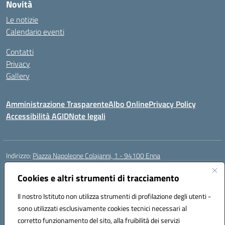
Novità
Le notizie
Calendario eventi
Contatti
Privacy
Gallery
Amministrazione Trasparente
Albo Online
Privacy Policy
Accessibilità AGID
Note legali
Indirizzo:
Piazza Napoleone Colajanni, 1 - 94100 Enna
Centralino:
0935 501200
Email:
enic81500a@istruzione.it
Posta elettronica certificata (PEC):
Cookies e altri strumenti di tracciamento
enic81500a@pec.istruzione.it
Codice fiscale: 91049500860
Il nostro Istituto non utilizza strumenti di profilazione degli utenti -
Codice meccanografico:
enic81500a
sono utilizzati esclusivamente cookies tecnici necessari al
Codice Indice delle Pubbliche Amministrazioni (IPA): istsc_enic81500a
corretto funzionamento del sito, alla fruibilità dei servizi