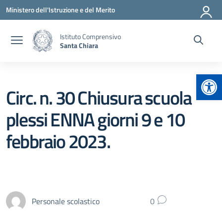
Vai ai contenuti
Vai al menu di navigazione
Vai al footer
Ministero dell'Istruzione e del Merito
Istituto Comprensivo
Santa Chiara
Apr
Circ. n. 30 Chiusura scuola
plessi ENNA giorni 9 e 10
febbraio 2023.
Personale scolastico
0