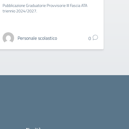
Pubblicazione Graduatorie Provvisorie III Fascia ATA
Sospens
triennio 2024/2027.
di Enna
Personale scolastico
0