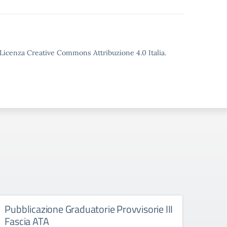
o Licenza Creative Commons Attribuzione 4.0 Italia.
Pubblicazione Graduatorie Provvisorie III
Sosp
Fascia ATA
Chia