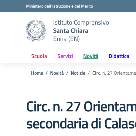
Vai ai contenuti
Vai al menu di navigazione
Vai al footer
Ministero dell'Istruzione e del Merito
Istituto Comprensivo
Santa Chiara
Enna (EN)
Scuola
Servizi
Novità
Didattica
Home
Novità
Notizie
Circ. n. 27 Orientamen
Circ. n. 27 Orientam
secondaria di Calas