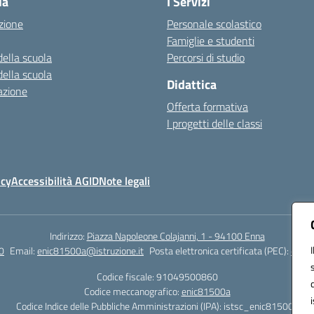
la
I Servizi
zione
Personale scolastico
Famiglie e studenti
della scuola
Percorsi di studio
della scuola
Didattica
azione
Offerta formativa
I progetti delle classi
icy
Accessibilità AGID
Note legali
Indirizzo:
Piazza Napoleone Colajanni, 1 - 94100 Enna
0
Email:
enic81500a@istruzione.it
Posta elettronica certificata (PEC):
enic8
Codice fiscale: 91049500860
Codice meccanografico:
enic81500a
Codice Indice delle Pubbliche Amministrazioni (IPA): istsc_enic81500a