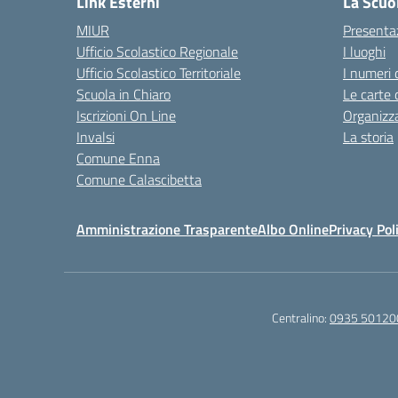
Link Esterni
La Scuo
MIUR
Presenta
Ufficio Scolastico Regionale
I luoghi
Ufficio Scolastico Territoriale
I numeri 
Scuola in Chiaro
Le carte 
Iscrizioni On Line
Organizz
Invalsi
La storia
Comune Enna
Comune Calascibetta
Amministrazione Trasparente
Albo Online
Privacy Pol
Centralino:
0935 50120