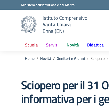
Vai ai contenuti
Vai al menu di navigazione
Vai al footer
Ministero dell'Istruzione e del Merito
Istituto Comprensivo
Santa Chiara
Enna (EN)
Scuola
Servizi
Novità
Didattica
Home
Novità
Genitori e Alunni
Sciopero pe
Sciopero per il 31 
informativa per i ge