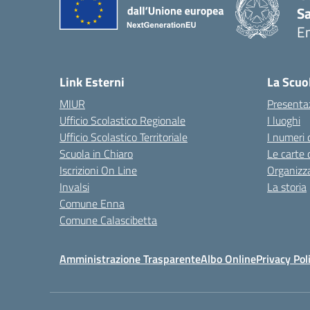
S
E
— 
Link Esterni
La Scuo
MIUR
Presenta
Ufficio Scolastico Regionale
I luoghi
Ufficio Scolastico Territoriale
I numeri 
Scuola in Chiaro
Le carte 
Iscrizioni On Line
Organizz
Invalsi
La storia
Comune Enna
Comune Calascibetta
Amministrazione Trasparente
Albo Online
Privacy Pol