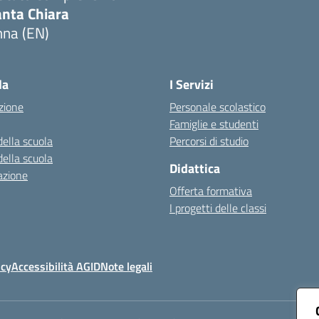
anta Chiara
nna (EN)
Visita la pagina iniziale della scuola
la
I Servizi
zione
Personale scolastico
Famiglie e studenti
della scuola
Percorsi di studio
della scuola
Didattica
azione
Offerta formativa
I progetti delle classi
icy
Accessibilità AGID
Note legali