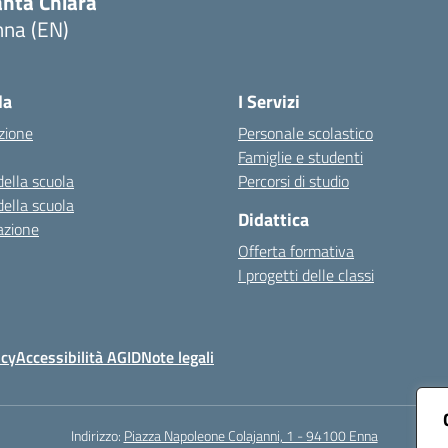
anta Chiara
nna (EN)
Visita la pagina iniziale della scuola
la
I Servizi
zione
Personale scolastico
Famiglie e studenti
della scuola
Percorsi di studio
della scuola
Didattica
azione
Offerta formativa
I progetti delle classi
icy
Accessibilità AGID
Note legali
Indirizzo:
Piazza Napoleone Colajanni, 1 - 94100 Enna