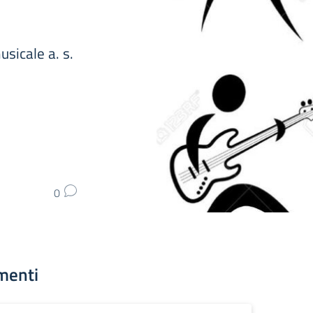
usicale a. s.
0
menti