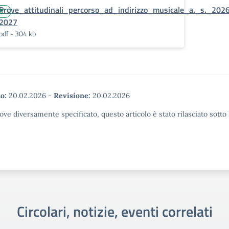
Prove_attitudinali_percorso_ad_indirizzo_musicale_a._s._202
25
2027
pdf - 304 kb
o:
20.02.2026
-
Revisione:
20.02.2026
ove diversamente specificato, questo articolo è stato rilasciato sott
Circolari, notizie, eventi correlati