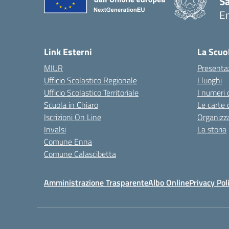
S
E
— 
Link Esterni
La Scuo
MIUR
Presenta
Ufficio Scolastico Regionale
I luoghi
Ufficio Scolastico Territoriale
I numeri 
Scuola in Chiaro
Le carte 
Iscrizioni On Line
Organizz
Invalsi
La storia
Comune Enna
Comune Calascibetta
Amministrazione Trasparente
Albo Online
Privacy Pol