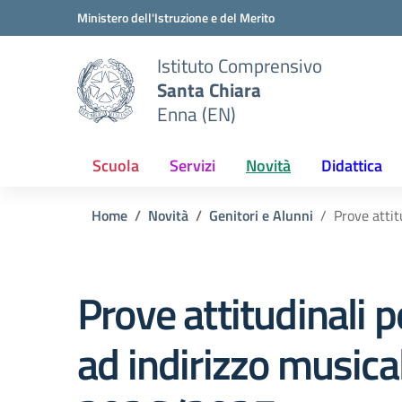
Vai ai contenuti
Vai al menu di navigazione
Vai al footer
Ministero dell'Istruzione e del Merito
Istituto Comprensivo
Santa Chiara
Enna (EN)
Scuola
Servizi
Novità
Didattica
Home
Novità
Genitori e Alunni
Prove attit
Prove attitudinali 
ad indirizzo musical