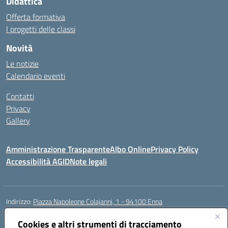
Didattica
Offerta formativa
I progetti delle classi
Novità
Le notizie
Calendario eventi
Contatti
Privacy
Gallery
Amministrazione Trasparente
Albo Online
Privacy Policy
Accessibilità AGID
Note legali
Indirizzo:
Piazza Napoleone Colajanni, 1 - 94100 Enna
Centralino:
0935 501200
Email:
enic81500a@istruzione.it
Posta elettronica certificata (PEC):
Cookies e altri strumenti di tracciamento
enic81500a@pec.istruzione.it