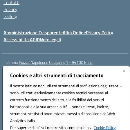
Contatti
Privacy
Gallery
Amministrazione Trasparente
Albo Online
Privacy Policy
Accessibilità AGID
Note legali
Indirizzo:
Piazza Napoleone Colajanni, 1 - 94100 Enna
Centralino:
0935 501200
Email:
enic81500a@istruzione.it
Posta elettronica certificata (PEC):
Cookies e altri strumenti di tracciamento
enic81500a@pec.istruzione.it
Codice fiscale: 91049500860
Il nostro Istituto non utilizza strumenti di profilazione degli utenti -
Codice meccanografico:
enic81500a
sono utilizzati esclusivamente cookies tecnici necessari al
Codice Indice delle Pubbliche Amministrazioni (IPA): istsc_enic81500a
corretto funzionamento del sito, alla fruibilità dei servizi
Codice unico di fatturazione (CUF): UFIB1Z
istituzionali e alla sua accessibilità – sono utilizzati, inoltre,
strumenti statistici anonimizzati messi a disposizione da Web
Analytics Italia.
Hosting & Powered by 3D Solution S.r.l.
Per saperne di più sul nostro sito, consulta la ns.
Cookie Policy.