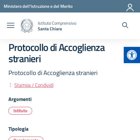
Vai ai contenuti
Vai al menu di navigazione
Vai al footer
Ministero dell'Istruzione e del Merito
Istituto Comprensivo
Santa Chiara
Protocollo di Accoglienza
Apr
stranieri
Protocollo di Accoglienza stranieri
Stampa / Condividi
Argomenti
Istituto
Tipologia