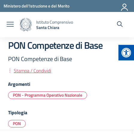
Vai ai contenuti
Vai al menu di navigazione
Vai al footer
Ministero dell'Istruzione e del Merito
Istituto Comprensivo
Santa Chiara
PON Competenze di Base
Apr
PON Competenze di Base
Stampa / Condividi
Argomenti
PON - Programma Operativo Nazionale
Tipologia
PON