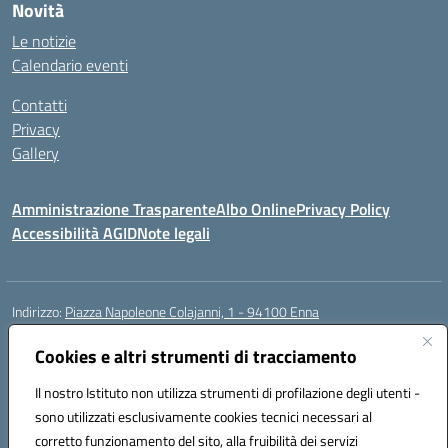
Novità
Le notizie
Calendario eventi
Contatti
Privacy
Gallery
Amministrazione Trasparente
Albo Online
Privacy Policy
Accessibilità AGID
Note legali
Indirizzo:
Piazza Napoleone Colajanni, 1 - 94100 Enna
Centralino:
0935 501200
Email:
enic81500a@istruzione.it
Posta elettronica certificata (PEC):
Cookies e altri strumenti di tracciamento
enic81500a@pec.istruzione.it
Codice fiscale: 91049500860
Il nostro Istituto non utilizza strumenti di profilazione degli utenti -
Codice meccanografico:
enic81500a
sono utilizzati esclusivamente cookies tecnici necessari al
Codice Indice delle Pubbliche Amministrazioni (IPA): istsc_enic81500a
corretto funzionamento del sito, alla fruibilità dei servizi