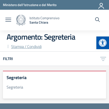
Vai ai contenuti
Vai al menu di navigazione
Vai al footer
Ministero dell'Istruzione e del Merito
Istituto Comprensivo
Santa Chiara
Argomento: Segreteria
Apr
Stampa / Condividi
FILTRI
Segreteria
Segreteria