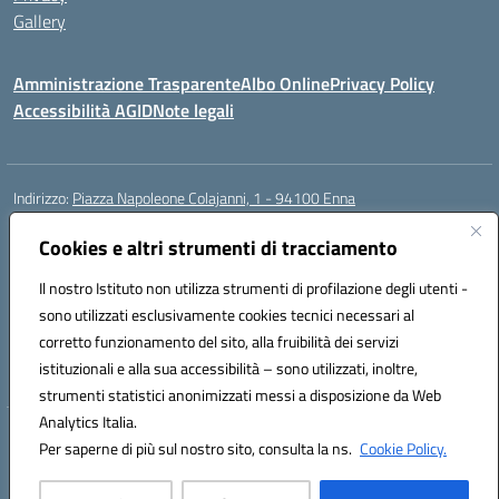
Gallery
Amministrazione Trasparente
Albo Online
Privacy Policy
Accessibilità AGID
Note legali
Indirizzo:
Piazza Napoleone Colajanni, 1 - 94100 Enna
Centralino:
0935 501200
Email:
enic81500a@istruzione.it
Posta elettronica certificata (PEC):
Cookies e altri strumenti di tracciamento
enic81500a@pec.istruzione.it
Codice fiscale: 91049500860
Il nostro Istituto non utilizza strumenti di profilazione degli utenti -
Codice meccanografico:
enic81500a
sono utilizzati esclusivamente cookies tecnici necessari al
Codice Indice delle Pubbliche Amministrazioni (IPA): istsc_enic81500a
corretto funzionamento del sito, alla fruibilità dei servizi
Codice unico di fatturazione (CUF): UFIB1Z
istituzionali e alla sua accessibilità – sono utilizzati, inoltre,
strumenti statistici anonimizzati messi a disposizione da Web
Analytics Italia.
Hosting & Powered by 3D Solution S.r.l.
Per saperne di più sul nostro sito, consulta la ns.
Cookie Policy.
Concept & Design by Designers Italia