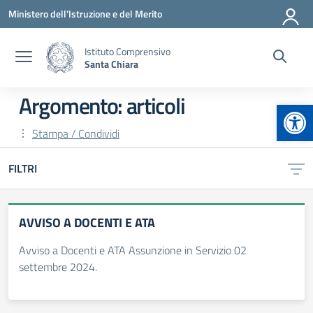
Vai ai contenuti
Vai al menu di navigazione
Vai al footer
Ministero dell'Istruzione e del Merito
Istituto Comprensivo
Santa Chiara
Argomento: articoli
Apr
Stampa / Condividi
FILTRI
AVVISO A DOCENTI E ATA
Avviso a Docenti e ATA Assunzione in Servizio 02
settembre 2024.