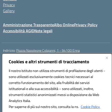
Privacy
Gallery
Amministrazione Trasparente
Albo Online
Privacy Policy
Accessibilità AGID
Note legali
Indirizzo:
Piazza Napoleone Colajanni, 1 - 94100 Enna
Centralino:
0935 501200
Email:
enic81500a@istruzione.it
Posta elettronica certificata (PEC):
Cookies e altri strumenti di tracciamento
enic81500a@pec.istruzione.it
Codice fiscale: 91049500860
Il nostro Istituto non utilizza strumenti di profilazione degli utenti -
Codice meccanografico:
enic81500a
sono utilizzati esclusivamente cookies tecnici necessari al
Codice Indice delle Pubbliche Amministrazioni (IPA): istsc_enic81500a
corretto funzionamento del sito, alla fruibilità dei servizi
Codice unico di fatturazione (CUF): UFIB1Z
istituzionali e alla sua accessibilità – sono utilizzati, inoltre,
strumenti statistici anonimizzati messi a disposizione da Web
Analytics Italia.
Hosting & Powered by 3D Solution S.r.l.
Per saperne di più sul nostro sito, consulta la ns.
Cookie Policy.
Concept & Design by Designers Italia