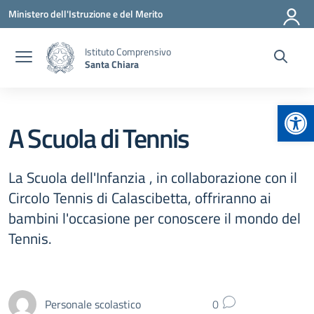
Vai ai contenuti
Vai al menu di navigazione
Vai al footer
Ministero dell'Istruzione e del Merito
Istituto Comprensivo
Santa Chiara
Apr
A Scuola di Tennis
La Scuola dell'Infanzia , in collaborazione con il
Circolo Tennis di Calascibetta, offriranno ai
bambini l'occasione per conoscere il mondo del
Tennis.
Personale scolastico
0