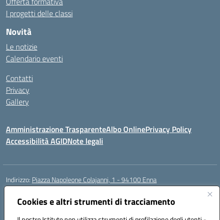
Offerta formativa
I progetti delle classi
Novità
Le notizie
Calendario eventi
Contatti
Privacy
Gallery
Amministrazione Trasparente
Albo Online
Privacy Policy
Accessibilità AGID
Note legali
Indirizzo:
Piazza Napoleone Colajanni, 1 - 94100 Enna
Centralino:
0935 501200
Email:
enic81500a@istruzione.it
Posta elettronica certificata (PEC):
Cookies e altri strumenti di tracciamento
enic81500a@pec.istruzione.it
Codice fiscale: 91049500860
Il nostro Istituto non utilizza strumenti di profilazione degli utenti -